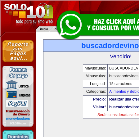
buscadordevin
Vendido!
Mayusculas:
BUSCADORDEV
Minusculas:
buscadordevinos
Longitud:
15 caracteres
Categorias:
Alimentos y Bebi
Precio:
Realizar una ofer
Visitar!
buscadordevino
Serán consideradas ofer