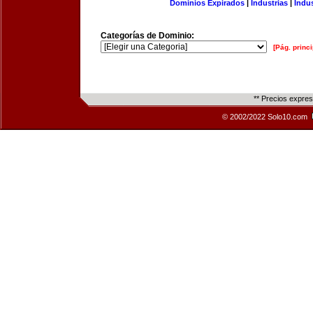
Dominios Expirados
|
Industrias
|
Indu
Categorías de Dominio:
[Pág. princi
** Precios expre
© 2002/2022 Solo10.com