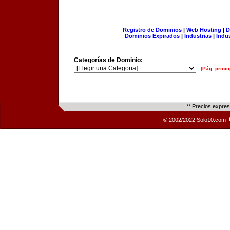
Registro de Dominios
|
Web Hosting
|
D
Dominios Expirados
|
Industrias
|
Indu
Categorías de Dominio:
[Pág. princi
** Precios expre
© 2002/2022 Solo10.com